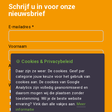
Schrijf u in voor onze
nieuwsbrief
E-mailadres *
Voornaam
🍪 Cookies & Privacybeleid
Achternaam
Daar zijn ze weer: De cookies. Geef per
categorie jouw keuze voor het gebruik van
cookies aan. De cookies van Google
Werkrelatie *
Analytics zijn volledig geanonimiseerd en
VvE
daarom mogen wij die plaatsen zonder
Zakelijk
toestemming. Wil je de beste website
Aannemer
ervaring? Vink dan alle vakjes aan.
Meer
Particulier
informatie