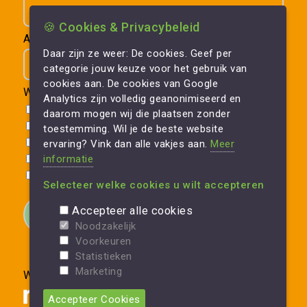
🍪 Cookies & Privacybeleid
Achternaam
Daar zijn ze weer: De cookies. Geef per
categorie jouw keuze voor het gebruik van
cookies aan. De cookies van Google
Werkrelatie *
Analytics zijn volledig geanonimiseerd en
VvE
daarom mogen wij die plaatsen zonder
Zakelijk
toestemming. Wil je de beste website
Aannemer
ervaring? Vink dan alle vakjes aan.
Meer
Particulier
informatie
Planmatig onderhoud
Selecteer welke cookies u wilt accepteren
Accepteer alle cookies
Noodzakelijk
Voorkeuren
Statistieken
Marketing
Website gerealiseerd door
Accepteer Cookies