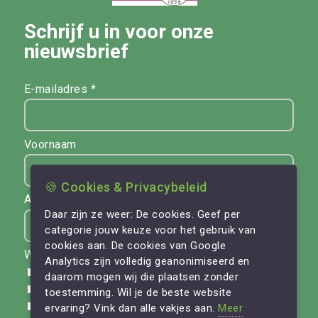
Schrijf u in voor onze
nieuwsbrief
E-mailadres *
Voornaam
🍪 Cookies & Privacybeleid
Achternaam
Daar zijn ze weer: De cookies. Geef per
categorie jouw keuze voor het gebruik van
cookies aan. De cookies van Google
Werkrelatie *
Analytics zijn volledig geanonimiseerd en
VvE
daarom mogen wij die plaatsen zonder
Zakelijk
toestemming. Wil je de beste website
Aannemer
ervaring? Vink dan alle vakjes aan.
Meer